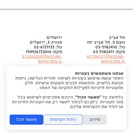
תל אביב
ירושלים
נועם 5, תל אביב יפו
מנורה 3, ירושלים
טל: 03-5182410
טל: 02-6721133
פקס: 03-5182411
פקס: 159926733414
Studiojer@nissan-
Actingst@nissan-
nativ.org.il
nativ.org.il
אנחנו משתמשים בעוגיות
האתר עושה שימוש בעוגיות לשיפור חוויית הגלישה, ניתוח
תנועת גולשים, והתאמת תכנים והצעות אישיות. חלק
מהעוגיות חיוניות לפעילות התקינה של האתר.
בלחיצה על
“מאשר הכול”
, הינכם מסכימים לשימוש בכל
סוגי העוגיות. ניתן גם לבחור לאשר רק את העוגיות החיוניות
או לנהל את ההעדפות שלכם.
סירוב
ניהול העדפות
מאשר הכל
folyou -
מערכת לבניית אתרים