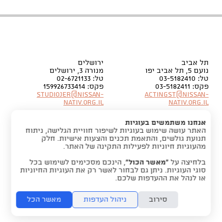
תל אביב
ירושלים
נועם 5, תל אביב יפו
מנורה 3, ירושלים
טל: 03-5182410
טל: 02-6721133
פקס: 03-5182411
פקס: 159926733414
Studiojer@nissan-
Actingst@nissan-
nativ.org.il
nativ.org.il
אנחנו משתמשים בעוגיות
האתר עושה שימוש בעוגיות לשיפור חוויית הגלישה, ניתוח
תנועת גולשים, והתאמת תכנים והצעות אישיות. חלק
מהעוגיות חיוניות לפעילות התקינה של האתר.
בלחיצה על
“מאשר הכול”
, הינכם מסכימים לשימוש בכל
סוגי העוגיות. ניתן גם לבחור לאשר רק את העוגיות החיוניות
או לנהל את ההעדפות שלכם.
סירוב
ניהול העדפות
מאשר הכל
folyou -
מערכת לבניית אתרים