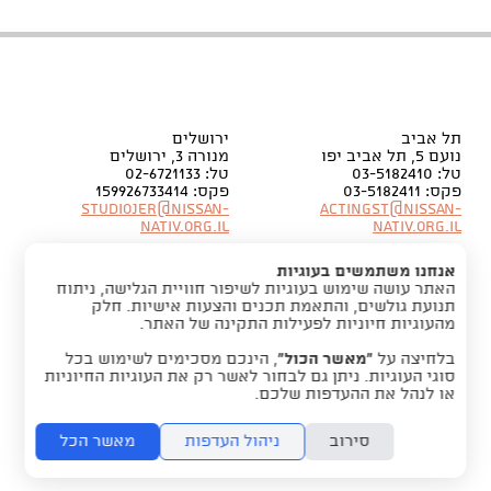
תל אביב
ירושלים
נועם 5, תל אביב יפו
מנורה 3, ירושלים
טל: 03-5182410
טל: 02-6721133
פקס: 03-5182411
פקס: 159926733414
Studiojer@nissan-
Actingst@nissan-
nativ.org.il
nativ.org.il
אנחנו משתמשים בעוגיות
האתר עושה שימוש בעוגיות לשיפור חוויית הגלישה, ניתוח
תנועת גולשים, והתאמת תכנים והצעות אישיות. חלק
מהעוגיות חיוניות לפעילות התקינה של האתר.
בלחיצה על
“מאשר הכול”
, הינכם מסכימים לשימוש בכל
סוגי העוגיות. ניתן גם לבחור לאשר רק את העוגיות החיוניות
או לנהל את ההעדפות שלכם.
סירוב
ניהול העדפות
מאשר הכל
folyou -
הקמת חנויות אונליין