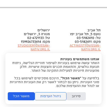
תל אביב
ירושלים
נועם 5, תל אביב יפו
מנורה 3, ירושלים
טל: 03-5182410
טל: 02-6721133
פקס: 03-5182411
פקס: 159926733414
Studiojer@nissan-
Actingst@nissan-
nativ.org.il
nativ.org.il
אנחנו משתמשים בעוגיות
האתר עושה שימוש בעוגיות לשיפור חוויית הגלישה, ניתוח
תנועת גולשים, והתאמת תכנים והצעות אישיות. חלק
מהעוגיות חיוניות לפעילות התקינה של האתר.
בלחיצה על
“מאשר הכול”
, הינכם מסכימים לשימוש בכל
סוגי העוגיות. ניתן גם לבחור לאשר רק את העוגיות החיוניות
או לנהל את ההעדפות שלכם.
סירוב
ניהול העדפות
מאשר הכל
folyou -
מערכת לבניית אתרים