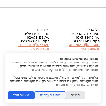
תל אביב
ירושלים
נועם 5, תל אביב יפו
מנורה 3, ירושלים
טל: 03-5182410
טל: 02-6721133
פקס: 03-5182411
פקס: 159926733414
Studiojer@nissan-
Actingst@nissan-
nativ.org.il
nativ.org.il
אנחנו משתמשים בעוגיות
האתר עושה שימוש בעוגיות לשיפור חוויית הגלישה, ניתוח
תנועת גולשים, והתאמת תכנים והצעות אישיות. חלק
מהעוגיות חיוניות לפעילות התקינה של האתר.
בלחיצה על
“מאשר הכול”
, הינכם מסכימים לשימוש בכל
סוגי העוגיות. ניתן גם לבחור לאשר רק את העוגיות החיוניות
או לנהל את ההעדפות שלכם.
סירוב
ניהול העדפות
מאשר הכל
folyou -
הקמת אתר אינטרנט