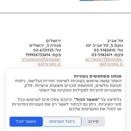
תל אביב
ירושלים
נועם 5, תל אביב יפו
מנורה 3, ירושלים
טל: 03-5182410
טל: 02-6721133
פקס: 03-5182411
פקס: 159926733414
Studiojer@nissan-
Actingst@nissan-
nativ.org.il
nativ.org.il
אנחנו משתמשים בעוגיות
האתר עושה שימוש בעוגיות לשיפור חוויית הגלישה, ניתוח
תנועת גולשים, והתאמת תכנים והצעות אישיות. חלק
מהעוגיות חיוניות לפעילות התקינה של האתר.
בלחיצה על
“מאשר הכול”
, הינכם מסכימים לשימוש בכל
סוגי העוגיות. ניתן גם לבחור לאשר רק את העוגיות החיוניות
או לנהל את ההעדפות שלכם.
סירוב
ניהול העדפות
מאשר הכל
folyou -
הקמת אתר אינטרנט