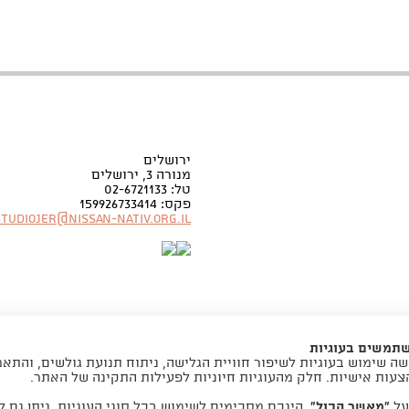
ירושלים
מנורה 3, ירושלים
טל: 02-6721133
פקס: 159926733414
Studiojer@nissan-nativ.org.il
שתמשים בעוגיות
ה שימוש בעוגיות לשיפור חוויית הגלישה, ניתוח תנועת גולשים, והתא
צעות אישיות. חלק מהעוגיות חיוניות לפעילות התקינה של האתר.
על
“מאשר הכול”
, הינכם מסכימים לשימוש בכל סוגי העוגיות. ניתן גם ל