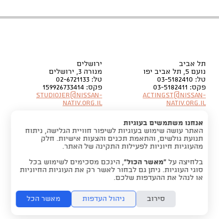
תל אביב
ירושלים
נועם 5, תל אביב יפו
מנורה 3, ירושלים
טל: 03-5182410
טל: 02-6721133
פקס: 03-5182411
פקס: 159926733414
Studiojer@nissan-
Actingst@nissan-
nativ.org.il
nativ.org.il
אנחנו משתמשים בעוגיות
האתר עושה שימוש בעוגיות לשיפור חוויית הגלישה, ניתוח
תנועת גולשים, והתאמת תכנים והצעות אישיות. חלק
מהעוגיות חיוניות לפעילות התקינה של האתר.
בלחיצה על
“מאשר הכול”
, הינכם מסכימים לשימוש בכל
סוגי העוגיות. ניתן גם לבחור לאשר רק את העוגיות החיוניות
או לנהל את ההעדפות שלכם.
סירוב
ניהול העדפות
מאשר הכל
folyou -
הקמת אתר אינטרנט