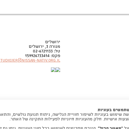
ירושלים
מנורה 3, ירושלים
טל: 02-6721133
פקס: 159926733414
Studiojer@nissan-nativ.org.il
שתמשים בעוגיות
ה שימוש בעוגיות לשיפור חוויית הגלישה, ניתוח תנועת גולשים, והתא
צעות אישיות. חלק מהעוגיות חיוניות לפעילות התקינה של האתר.
folyou -
הקמת חנויות אונליין
על
“מאשר הכול”
, הינכם מסכימים לשימוש בכל סוגי העוגיות. ניתן גם ל