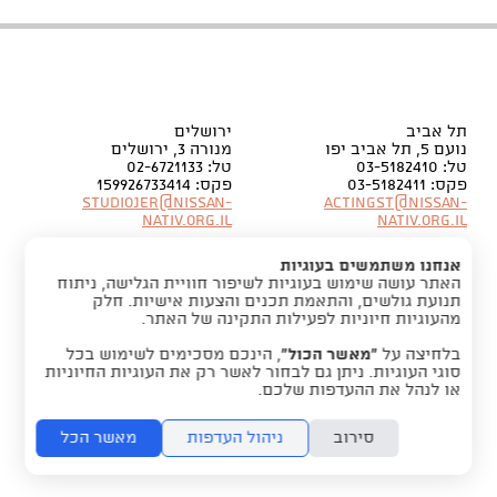
תל אביב
ירושלים
נועם 5, תל אביב יפו
מנורה 3, ירושלים
טל: 03-5182410
טל: 02-6721133
פקס: 03-5182411
פקס: 159926733414
Studiojer@nissan-
Actingst@nissan-
nativ.org.il
nativ.org.il
אנחנו משתמשים בעוגיות
האתר עושה שימוש בעוגיות לשיפור חוויית הגלישה, ניתוח
תנועת גולשים, והתאמת תכנים והצעות אישיות. חלק
מהעוגיות חיוניות לפעילות התקינה של האתר.
בלחיצה על
“מאשר הכול”
, הינכם מסכימים לשימוש בכל
סוגי העוגיות. ניתן גם לבחור לאשר רק את העוגיות החיוניות
או לנהל את ההעדפות שלכם.
סירוב
ניהול העדפות
מאשר הכל
folyou -
מערכת להקמת אתרים