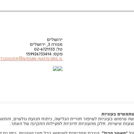
ירושלים
מנורה 3, ירושלים
טל: 02-6721133
פקס: 159926733414
Studiojer@nissan-nativ.org.il
שתמשים בעוגיות
ה שימוש בעוגיות לשיפור חוויית הגלישה, ניתוח תנועת גולשים, והתא
צעות אישיות. חלק מהעוגיות חיוניות לפעילות התקינה של האתר.
folyou -
חנות אונליין בקלות
על
“מאשר הכול”
, הינכם מסכימים לשימוש בכל סוגי העוגיות. ניתן גם ל