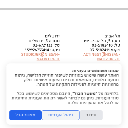
תל אביב
ירושלים
נועם 5, תל אביב יפו
מנורה 3, ירושלים
טל: 03-5182410
טל: 02-6721133
פקס: 03-5182411
פקס: 159926733414
Studiojer@nissan-
Actingst@nissan-
nativ.org.il
nativ.org.il
אנחנו משתמשים בעוגיות
האתר עושה שימוש בעוגיות לשיפור חוויית הגלישה, ניתוח
תנועת גולשים, והתאמת תכנים והצעות אישיות. חלק
מהעוגיות חיוניות לפעילות התקינה של האתר.
בלחיצה על
“מאשר הכול”
, הינכם מסכימים לשימוש בכל
סוגי העוגיות. ניתן גם לבחור לאשר רק את העוגיות החיוניות
או לנהל את ההעדפות שלכם.
סירוב
ניהול העדפות
מאשר הכל
folyou -
מערכת להקמת אתרים