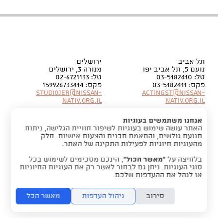
תל אביב
ירושלים
נועם 5, תל אביב יפו
מנורה 3, ירושלים
טל: 03-5182410
טל: 02-6721133
פקס: 03-5182411
פקס: 159926733414
Studiojer@nissan-
Actingst@nissan-
nativ.org.il
nativ.org.il
אנחנו משתמשים בעוגיות
האתר עושה שימוש בעוגיות לשיפור חוויית הגלישה, ניתוח
תנועת גולשים, והתאמת תכנים והצעות אישיות. חלק
מהעוגיות חיוניות לפעילות התקינה של האתר.
בלחיצה על
“מאשר הכול”
, הינכם מסכימים לשימוש בכל
סוגי העוגיות. ניתן גם לבחור לאשר רק את העוגיות החיוניות
או לנהל את ההעדפות שלכם.
סירוב
ניהול העדפות
מאשר הכל
folyou -
חנות אונליין בקלות