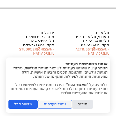
תל אביב
ירושלים
נועם 5, תל אביב יפו
מנורה 3, ירושלים
טל: 03-5182410
טל: 02-6721133
פקס: 03-5182411
פקס: 159926733414
Studiojer@nissan-
Actingst@nissan-
nativ.org.il
nativ.org.il
אנחנו משתמשים בעוגיות
האתר עושה שימוש בעוגיות לשיפור חוויית הגלישה, ניתוח
תנועת גולשים, והתאמת תכנים והצעות אישיות. חלק
מהעוגיות חיוניות לפעילות התקינה של האתר.
בלחיצה על
“מאשר הכול”
, הינכם מסכימים לשימוש בכל
סוגי העוגיות. ניתן גם לבחור לאשר רק את העוגיות החיוניות
או לנהל את ההעדפות שלכם.
סירוב
ניהול העדפות
מאשר הכל
folyou -
מערכת לבניית אתרים