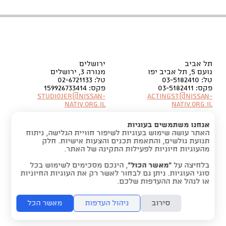
תל אביב
ירושלים
נועם 5, תל אביב יפו
מנורה 3, ירושלים
טל: 03-5182410
טל: 02-6721133
פקס: 03-5182411
פקס: 159926733414
Studiojer@nissan-
Actingst@nissan-
nativ.org.il
nativ.org.il
אנחנו משתמשים בעוגיות
האתר עושה שימוש בעוגיות לשיפור חוויית הגלישה, ניתוח
תנועת גולשים, והתאמת תכנים והצעות אישיות. חלק
מהעוגיות חיוניות לפעילות התקינה של האתר.
בלחיצה על
“מאשר הכול”
, הינכם מסכימים לשימוש בכל
סוגי העוגיות. ניתן גם לבחור לאשר רק את העוגיות החיוניות
או לנהל את ההעדפות שלכם.
סירוב
ניהול העדפות
מאשר הכל
folyou -
חנות אונליין בקלות