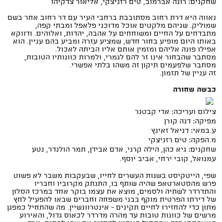
שחקנים: רונה אברמוב, טים רזניצקי, אליאור צדקיהו
נאווה היא דרת רחוב מסתובבת ברחבי העיר עם דר רחוב אחר בשם
שמוליק. שניהם מלקטים אוכל מדוכני פלאפל ומבתי קפה,
מתבדחים על החיים ומשוחחים על אהבה, יהדות, ואלוהים. ודווקא
באותו היום מופיע בחור חדש, שמציע עזרה ומביע בהם עניין. הוא
אפילו פונה אליהם ומזמין אותם אליו הביתה לאכול.
מסתבר שהבחור אינו זר להם לגמרי, ולמרות כוונותיו הטובות,
מסתבר שלפעמים תיקון זה משהו בלתי אפשרי.
זה עניין של תזמון.
כבשה שחורה
צילום ועריכה: אדי קבטנר
מפיקה: דנה קורן
ע.במאי: דניאל זאינץ
מ.הפקה: טים רזניצקי
שחקנים: גיא כהן, הילה קרני, אדם אבידן, תמר הולנדר, נטע
עמנואל, קובי ירחי, אביב יוסף.
שפי, הייטקיסט בשנות העשרים לחייו, שבעקבות משבר לא פשוט
פרש מהסטארטאפ שהיה שותף בו, התנתק מקרוביו וחבריו
והתדרדר לשתיה ולסמים, מוצא את עצמו בוקר אחד במרכז הסלון
של דירתו הפרטית מוקף בבני משפחה וחברים שבאו להפעיל לחץ
מתון כדי להחזירו לחיים תקינים - אינטרוונשיין. מה שהתחיל כמפגן
מרשים של כוונות טובות עד מהרה מדרדר לכאוס גדול, והאירוע