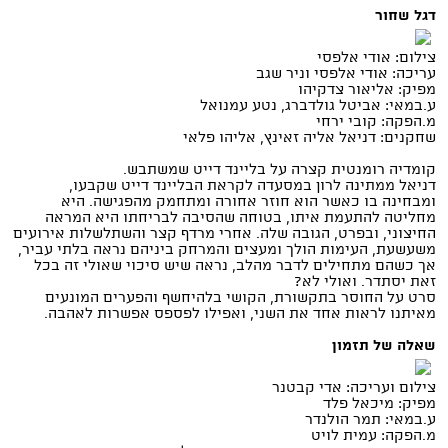
דגל שחור
צילום: אודי אלפסי
עריכה: אודי אלפסי וניר שגב
מפיק: אליאור צדקיהו
ע.במאי: אביטל גולדברג, נטע עמנואל
מ.הפקה: קובי ירחי
שחקנים: דניאל אליה זאינץ, אליהו פלאי
קומדיה רומנטית קצרה על בליינד דייט שמשתבש.
דניאל ממתינה לרון במסעדה לקראת הבליינד דייט שקבעו,
ומבחינה בו כאשר הוא חוזר אחורה ומתחמק מהפגישה. היא
מחליטה להתעמת איתו, בטוחה שהסיבה לבריחתו היא המראה
החיצוני, ובפרט, הגובה שלה. אחרי מרדף קצר והשתלשלות אירועים
משעשעת, העימות הולך ומעצים והמרחק ביניהם נראה בלתי עביר,
אך כשהם מתחילים לדבר מהלב, נראה שיש סיכוי שאולי זה בכל
זאת יסתדר. ואולי לא?
סרט על החוסר בתקשורת, הקושי בלהיחשף והפערים המונעים
מאיתנו לראות אחד את השני, ואפילו לפספס אפשרות לאהבה.
שאלה של תזמון
צילום ועריכה: אדי קבטנר
מפיק: מיכאל פלד
ע.במאי: תמר הולנדר
מ.הפקה: עמית לויט