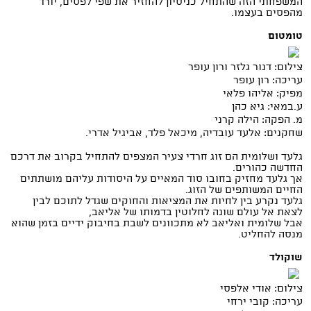
המשפחתי הזה שהתחיל כניסיון להחזיר את שפי לפסים, יורד
מהפסים בעצמו.
טומטום
צילום: דנור גלזר ורון עופר
עריכה: רון עופר
מפיק: אליהו פלאי
ע.במאי: גיא כהן
מ. הפקה: הילה קרני
שחקנים: אלעד עובדיה, מיכאל פלד, אביגיל אדרי.
גלעד ושלומית הם זוג חרדי צעיר המצפים להתחיל בקרוב את דרכם
החדשה כהורים.
אך גלעד מחזיק בחובו סוד המאיים על היסודות עליהם מושתתים
החיים המשותפים של הזוג.
גלעד נקרע בין לחיות את המציאות והחוקים שגדל לתוכם לבין
לצאת אל עולם שונה לחלוטין בדמותו של אליאב,
אבל שלומית ואליאב לא מתכוונים לשבת בחיבוק ידיים בזמן שהוא
מנסה להחליט.
שוקולד
צילום: אודי אלפסי
עריכה: קובי ירחי