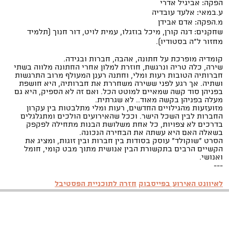
הפקה: אביגיל אדרי
ע.במאי: אלעד עובדיה
מ.הפקה: אדם אבידן
שחקנים: דנה קורן, מיכל בוזגלו, עמית לויט, דור חנוך (תלמיד
מחזור ל"ה בסטודיו).
קומדיה מופרכת על חתונה, אהבה, חברות ובגידה.
שירה, כלה טריה ונרגשת, חוזרת למלון אחרי החתונה מלווה בשתי
חברותיה הטובות רעות ומלי, וחתנה רענן המעולף מרוב התרגשות
ושתיה. אך רגע לפני ששירה משחררת את חברותיה, היא חושפת
בפניהן סוד קשה שמאיים למוטט הכל. ואם זה לא הספיק, היא גם
מעלה בפניהן בקשה מאוד.. לא שגרתית.
מזועזעות מהגילויים החדשים, רעות ומלי מתלבטות בין עקרון
החברות לבין השכל הישר. וככל שהאירועים הולכים ומתגלגלים
בדרכים לא צפויות, כל אחת משלושת הבנות מתחילה לפקפק
בשאלה האם היא עשתה את הבחירה הנכונה.
הסרט "שוקולד" עוסק בסודות בין חברות ובין זוגות, ומציג את
הקשיים הרבים בתקשורת הבין אנושית מתוך מבט קומי, חומל
ואנושי.
---
לאיוונט האירוע בפייסבוק
חזרה לתוכניית הפסטיבל