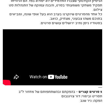
הניסיון הקולנועי שצברו התלמידים לא יסולא בפז. הם הרוויחו
תפקיד משחקי משמעותי בסרט, והבנה עמוקה של התנהלות סט
צילום.
כל אחד מהסרטים שיוקרנו בערב הוא בעל אופי שונה, ומביאים
בתוכם משהו צבעוני, מצחיק, כואב.
בסטודיו ניסן נתיב ירושלים עושים סרטים.
—
5 סרטים קצרים
- בהפקתם ובהשתתפותם של מחזור ל"ב
תסריט ובימוי: דור צויגנבום
הפקה: ניר שגב