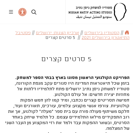
//
הסטודיו בירושלים
//
ארכיון הצגות: ירושלים
//
פסטיבל
התיאטרון בירושלים 2021
//
5 סרטים קצרים
5 סרטים קצרים
הפרויקט הקולנועי הראשון מסוגו בארץ בבתי הספר למשחק
.
בזמן שכל תיאטראות המדינה היו סגורים עקב מגפת הקורונה,
סטודיו למשחק ניסן נתיב ירושלים פתח לתלמידיו דלתות אל
מחוזות יצירה חדשים: אל עולם הקולנוע.
חמישה תסריטים קצרים נכתבו, ומיד קמו להן חמש הפקות
קולנועיות. צורפו אנשי מקצוע: צלמים, עורכים, תאורנים ועוד,
חלקם משיתוף פעולה פורה עם בית ספר "מעלה" לקולנוע, אך את
רוב התפקידים מילאו התלמידים עצמם. כל תלמיד שיחק באחד
הסרטים, ובשאר ההפקות עבד ולמד את רזי המקצוע מן העבר השני
של המצלמה.