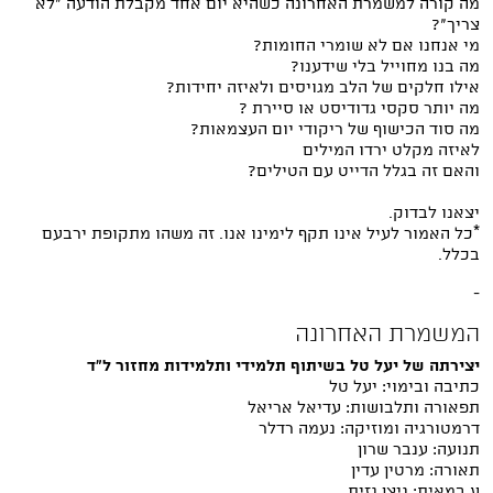
מה קורה למשמרת האחרונה כשהיא יום אחד מקבלת הודעה "לא
צריך"?
מי אנחנו אם לא שומרי החומות?
מה בנו מחוייל בלי שידענו?
אילו חלקים של הלב מגויסים ולאיזה יחידות?
מה יותר סקסי גדודיסט או סיירת ?
מה סוד הכישוף של ריקודי יום העצמאות?
לאיזה מקלט ירדו המילים
והאם זה בגלל הדייט עם הטילים?
יצאנו לבדוק.
*כל האמור לעיל אינו תקף לימינו אנו. זה משהו מתקופת ירבעם
בכלל.
-
המשמרת האחרונה
יצירתה של יעל טל בשיתוף תלמידי ותלמידות מחזור ל"ד
כתיבה ובימוי: יעל טל
תפאורה ותלבושות: עדיאל אריאל
דרמטורגיה ומוזיקה: נעמה רדלר
תנועה: ענבר שרון
תאורה: מרטין עדין
ע.במאית: ניצן גזית