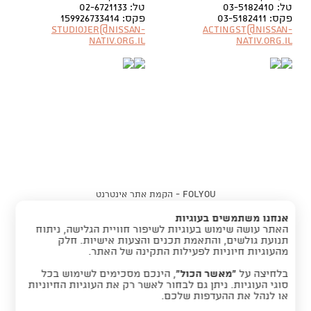
טל: 03-5182410
טל: 02-6721133
פקס: 03-5182411
פקס: 159926733414
Studiojer@nissan-
Actingst@nissan-
nativ.org.il
nativ.org.il
folyou -
הקמת אתר אינטרנט
אנחנו משתמשים בעוגיות
האתר עושה שימוש בעוגיות לשיפור חוויית הגלישה, ניתוח
תנועת גולשים, והתאמת תכנים והצעות אישיות. חלק
מהעוגיות חיוניות לפעילות התקינה של האתר.
בלחיצה על
“מאשר הכול”
, הינכם מסכימים לשימוש בכל
סוגי העוגיות. ניתן גם לבחור לאשר רק את העוגיות החיוניות
או לנהל את ההעדפות שלכם.