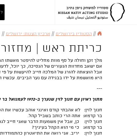
לה
//
הסטודיו בירושלים
//
ארכיון הצגות: ירושלים
//
כריתת ראש | מחזור 
מלך זקן וחולה על סף מוות מחליט להיפטר מאשתו ה
אם ישאב מחדוות הנעורים של הנסיכה, כך יוכל, לדעתו
אבל הוצאתה להורג של המלכה חייב להיעשות על פי די
היא מואשמת על ידו בבגידה עם נער הביבים. עכשיו 
---
מתוך ראיון עם חנוך לוין שנערך ב-1972 לעמנואל בר קדמא, לרגל ההצגה "חפץ" שעלתה בתיאטרון חיפה -
חנוך לוין: לא אהבתי קודם ואינני אוהב עכשיו את ה
בר קדמא: אתה הרי כותב בשביל קהל.
חנוך לוין: כן, אבל אין משמעות הדבר שאני חייב לגרו
בר קדמא: כי מי הוא הקהל בעיניך?
חנוך לוין: יריב. אני רואה את התיאטרון כהתמודדות 