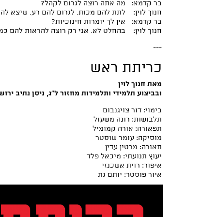
בר קדמא: מה אתה רוצה לגרום לקהל?
חנוך לוין: לתת להם מכות. לגרום להם רע. שיצא להם
בר קדמא: אין לך יומרות חינוכיות?
חנוך לוין: בהחלט לא. אני רק רוצה להראות להם כמ
---
כריתת ראש
מאת חנוך לוין
ובביצוע תלמידי ותלמידות מחזור ל"ג, ניסן נתיב ירוש
בימוי: דור צויגנבום
תלבושות: רונה משעול
תפאורה: אורה קמומיל
מוסיקה: עומר שוסטר
תאורה: מרטין עדין
יעוץ תנועתי: מיכאל פלד
איפור: רוית אשכנזי
איור פוסטר: יותם גת