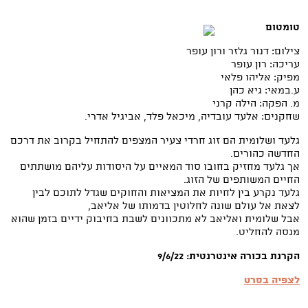
טומטום
צילום: דנור גלזר ורון עופר
עריכה: רון עופר
מפיק: אליהו פלאי
ע.במאי: גיא כהן
מ. הפקה: הילה קרני
שחקנים: אלעד עובדיה, מיכאל פלד, אביגיל אדרי.
גלעד ושלומית הם זוג חרדי צעיר המצפים להתחיל בקרוב את דרכם
החדשה כהורים.
אך גלעד מחזיק בחובו סוד המאיים על היסודות עליהם מושתתים
החיים המשותפים של הזוג.
גלעד נקרע בין לחיות את המציאות והחוקים שגדל לתוכם לבין
לצאת אל עולם שונה לחלוטין בדמותו של אליאב,
אבל שלומית ואליאב לא מתכוונים לשבת בחיבוק ידיים בזמן שהוא
מנסה להחליט.
הקרנת בכורה אינטרנטית: 9/6/22
לצפיה בסרט