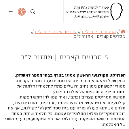
//
הסטודיו בירושלים
//
ארכיון הצגות: ירושלים
//
5 סרטים קצרים | מחזור ל"ב
5 סרטים קצרים | מחזור ל"ב
הפרויקט הקולנועי הראשון מסוגו בארץ בבתי הספר למשחק
.
בזמן שכל תיאטראות המדינה היו סגורים עקב מגפת הקורונה,
סטודיו למשחק ניסן נתיב ירושלים פתח לתלמידיו דלתות אל
מחוזות יצירה חדשים: אל עולם הקולנוע.
חמישה תסריטים קצרים נכתבו, ומיד קמו להן חמש הפקות
קולנועיות. צורפו אנשי מקצוע: צלמים, עורכים, תאורנים ועוד,
חלקם משיתוף פעולה פורה עם בית ספר "מעלה" לקולנוע, אך את
רוב התפקידים מילאו התלמידים עצמם. כל תלמיד שיחק באחד
הסרטים, ובשאר ההפקות עבד ולמד את רזי המקצוע מן העבר השני
של המצלמה.