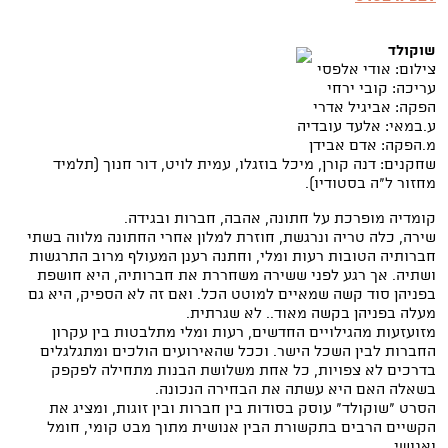
שוקולד
צילום: אודי אלפסי
עריכה: קובי ירחי
הפקה: אביגיל אדרי
ע.במאי: אלעד עובדיה
מ.הפקה: אדם אבידן
שחקנים: דנה קורן, מיכל בוזגלו, עמית לויט, דור חנוך (תלמיד
מחזור ל"ה בסטודיו).
קומדיה מופרכת על חתונה, אהבה, חברות ובגידה.
שירה, כלה טריה ונרגשת, חוזרת למלון אחרי החתונה מלווה בשתי
חברותיה הטובות רעות ומלי, וחתנה רענן המעולף מרוב התרגשות
ושתיה. אך רגע לפני ששירה משחררת את חברותיה, היא חושפת
בפניהן סוד קשה שמאיים למוטט הכל. ואם זה לא הספיק, היא גם
מעלה בפניהן בקשה מאוד.. לא שגרתית.
מזועזעות מהגילויים החדשים, רעות ומלי מתלבטות בין עקרון
החברות לבין השכל הישר. וככל שהאירועים הולכים ומתגלגלים
בדרכים לא צפויות, כל אחת משלושת הבנות מתחילה לפקפק
בשאלה האם היא עשתה את הבחירה הנכונה.
הסרט "שוקולד" עוסק בסודות בין חברות ובין זוגות, ומציג את
הקשיים הרבים בתקשורת הבין אנושית מתוך מבט קומי, חומל
ואנושי.