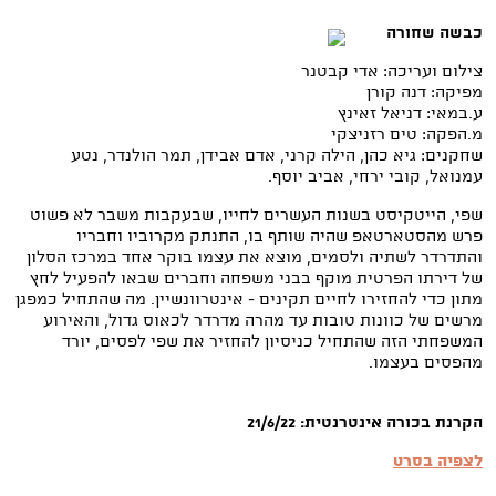
כבשה שחורה
צילום ועריכה: אדי קבטנר
מפיקה: דנה קורן
ע.במאי: דניאל זאינץ
מ.הפקה: טים רזניצקי
שחקנים: גיא כהן, הילה קרני, אדם אבידן, תמר הולנדר, נטע
עמנואל, קובי ירחי, אביב יוסף.
שפי, הייטקיסט בשנות העשרים לחייו, שבעקבות משבר לא פשוט
פרש מהסטארטאפ שהיה שותף בו, התנתק מקרוביו וחבריו
והתדרדר לשתיה ולסמים, מוצא את עצמו בוקר אחד במרכז הסלון
של דירתו הפרטית מוקף בבני משפחה וחברים שבאו להפעיל לחץ
מתון כדי להחזירו לחיים תקינים - אינטרוונשיין. מה שהתחיל כמפגן
מרשים של כוונות טובות עד מהרה מדרדר לכאוס גדול, והאירוע
המשפחתי הזה שהתחיל כניסיון להחזיר את שפי לפסים, יורד
מהפסים בעצמו.
הקרנת בכורה אינטרנטית: 21/6/22
לצפיה בסרט