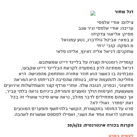
דגל שחור
צילום: אודי אלפסי
עריכה: אודי אלפסי וניר שגב
מפיק: אליאור צדקיהו
ע.במאי: אביטל גולדברג, נטע עמנואל
מ.הפקה: קובי ירחי
שחקנים: דניאל אליה זאינץ, אליהו פלאי
קומדיה רומנטית קצרה על בליינד דייט שמשתבש.
דניאל ממתינה לרון במסעדה לקראת הבליינד דייט שקבעו,
ומבחינה בו כאשר הוא חוזר אחורה ומתחמק מהפגישה. היא
מחליטה להתעמת איתו, בטוחה שהסיבה לבריחתו היא המראה
החיצוני, ובפרט, הגובה שלה. אחרי מרדף קצר והשתלשלות אירועים
משעשעת, העימות הולך ומעצים והמרחק ביניהם נראה בלתי עביר,
אך כשהם מתחילים לדבר מהלב, נראה שיש סיכוי שאולי זה בכל
זאת יסתדר. ואולי לא?
סרט על החוסר בתקשורת, הקושי בלהיחשף והפערים המונעים
מאיתנו לראות אחד את השני, ואפילו לפספס אפשרות לאהבה.
הקרנת בכורה אינטרנטית: 30/6/22
לצפיה בסרט