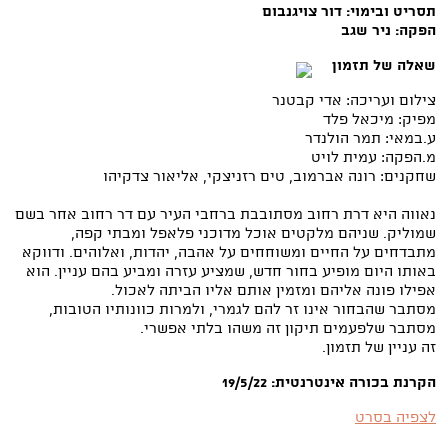
תסריט ובימוי: דור צויגנבום
הפקה: ניר שגב
שאלה של תזמון
צילום ועריכה: אדי קבטנר
מפיק: מיכאל פלד
ע.במאי: תמר הולנדר
מ.הפקה: עמית לויט
שחקנים: רונה אברמוב, טים רזניצקי, אליאור צדקיהו
נאווה היא דרת רחוב מסתובבת ברחבי העיר עם דר רחוב אחר בשם
שמוליק. שניהם מלקטים אוכל מדוכני פלאפל ומבתי קפה,
מתבדחים על החיים ומשוחחים על אהבה, יהדות, ואלוהים. ודווקא
באותו היום מופיע בחור חדש, שמציע עזרה ומביע בהם עניין. הוא
אפילו פונה אליהם ומזמין אותם אליו הביתה לאכול.
מסתבר שהבחור אינו זר להם לגמרי, ולמרות כוונותיו הטובות,
מסתבר שלפעמים תיקון זה משהו בלתי אפשרי.
זה עניין של תזמון.
הקרנת בכורה אינטרנטית:
19/5/22
לצפיה בסרט