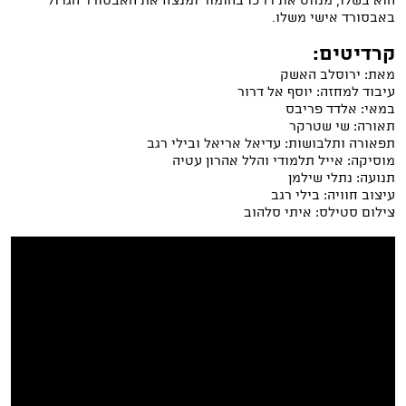
הוא בשלו, מנווט את דרכו בהומור ומנצח את האבסורד הגדול
באבסורד אישי משלו.
קרדיטים:
מאת: ירוסלב האשק
עיבוד למחזה: יוסף אל דרור
במאי: אלדד פריבס
תאורה: שי שטרקר
תפאורה ותלבושות: עדיאל אריאל ובילי רגב
מוסיקה: אייל תלמודי והלל אהרון עטיה
תנועה: נתלי שילמן
עיצוב חוויה: בילי רגב
צילום סטילס: איתי סלהוב