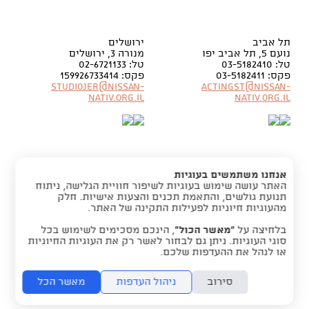
תל אביב
ירושלים
נועם 5, תל אביב יפו
מנורה 3, ירושלים
טל: 03-5182410
טל: 02-6721133
פקס: 03-5182411
פקס: 159926733414
Studiojer@nissan-
Actingst@nissan-
nativ.org.il
nativ.org.il
אנחנו משתמשים בעוגיות
האתר עושה שימוש בעוגיות לשיפור חוויית הגלישה, ניתוח
תנועת גולשים, והתאמת תכנים והצעות אישיות. חלק
מהעוגיות חיוניות לפעילות התקינה של האתר.
בלחיצה על
“מאשר הכול”
, הינכם מסכימים לשימוש בכל
סוגי העוגיות. ניתן גם לבחור לאשר רק את העוגיות החיוניות
folyou -
מערכת להקמת אתרים
או לנהל את ההעדפות שלכם.
סירוב
ניהול העדפות
מאשר הכל