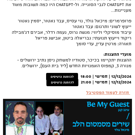
את ChatGpt לגבי הסוגייה. ול-ChatGpt היו כמה תשובות מאוד
מעניינות...
פרופרמרים: מיכאל גולד, נוי עסיס, עבד נאטור, יסמין נאטור
ייעוץ לשוני ותרגום: עבד נאטור
עיבוד מוסיקלי וליווי: מנשה גרוס, נעמה רדלר, אבירם דג'מבילה
ריקוד וייעוץ תנועתי: גבריאלה ביטון, אבישג פריאל
תאורה: מרטין עדין, עדי סומך
מועדי ההצגות:
ההצגות יתקיימו בכיכר, סטודיו למשחק ניסן נתיב ירושלים -
מנורה 3, קמפוס האמנויות החדש (ליד בית העם), ירושלים.
12/12/2024 | חמישי | 18:00
להזמנת כרטיסים
12/12/2024 | חמישי | 21:00
להזמנת כרטיסים
חזרה לעמוד הפסטיבל