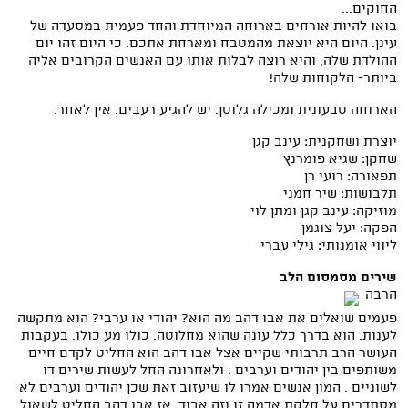
החוקים...
בואו להיות אורחים בארוחה המיוחדת והחד פעמית במסעדה של
עינן. היום היא יוצאת מהמטבח ומארחת אתכם. כי היום זהו יום
ההולדת שלה, והיא רוצה לבלות אותו עם האנשים הקרובים אליה
ביותר- הלקוחות שלה!
הארוחה טבעונית ומכילה גלוטן. יש להגיע רעבים. אין לאחר.
יוצרת ושחקנית: עינב קגן
שחקן: שגיא פומרנץ
תפאורה: רועי רן
תלבושות: שיר חמני
מוזיקה: עינב קגן ומתן לוי
הפקה: יעל צוגמן
ליווי אומנותי: גילי עברי
שירים מסמסום הלב
הרבה
פעמים שואלים את אבו דהב מה הוא? יהודי או ערבי? הוא מתקשה
לענות. הוא בדרך כלל עונה שהוא מחלוטה. כולו מע כולו. בעקבות
העושר הרב תרבותי שקיים אצל אבו דהב הוא החליט לקדם חיים
משותפים בין יהודים וערבים . ולאחרונה החל לעשות שירים דו
לשוניים . המון אנשים אמרו לו שיעזוב זאת שכן יהודים וערבים לא
מסתדרים על חלקת אדמה זו וזה אבוד. אז אבו דהב החליט לשאול