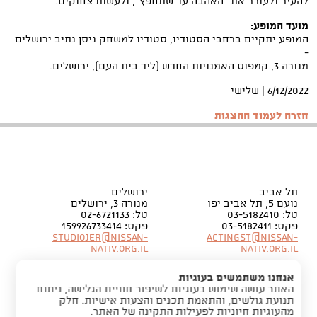
להעיר ולעורר את "האהבה עד שתחפץ", ולעשות צחוקים.
מועד המופע:
המופע יתקיים ברחבי הסטודיו, סטודיו למשחק ניסן נתיב ירושלים
-
מנורה 3, קמפוס האמנויות החדש (ליד בית העם), ירושלים.
6/12/2022 | שלישי
חזרה לעמוד ההצגות
תל אביב
ירושלים
נועם 5, תל אביב יפו
מנורה 3, ירושלים
טל: 03-5182410
טל: 02-6721133
פקס: 03-5182411
פקס: 159926733414
Studiojer@nissan-
Actingst@nissan-
nativ.org.il
nativ.org.il
אנחנו משתמשים בעוגיות
האתר עושה שימוש בעוגיות לשיפור חוויית הגלישה, ניתוח
תנועת גולשים, והתאמת תכנים והצעות אישיות. חלק
מהעוגיות חיוניות לפעילות התקינה של האתר.