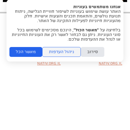
אנחנו משתמשים בעוגיות
האתר עושה שימוש בעוגיות לשיפור חוויית הגלישה, ניתוח
תנועת גולשים, והתאמת תכנים והצעות אישיות. חלק
מהעוגיות חיוניות לפעילות התקינה של האתר.
בלחיצה על
“מאשר הכול”
, הינכם מסכימים לשימוש בכל
סוגי העוגיות. ניתן גם לבחור לאשר רק את העוגיות החיוניות
או לנהל את ההעדפות שלכם.
תל אביב
ירושלים
נועם 5, תל אביב יפו
מנורה 3, ירושלים
טל: 03-5182410
טל: 02-6721133
סירוב
ניהול העדפות
מאשר הכל
פקס: 03-5182411
פקס: 159926733414
Studiojer@nissan-
Actingst@nissan-
nativ.org.il
nativ.org.il
folyou -
הקמת חנויות אונליין