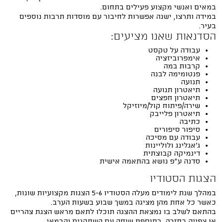
במאים ואנשי מקצוע פעילים בתחום.
במידה ותרצו, ישנה אפשרות לחיבור עם מוסדות תרבות נוספים
בעיר.
הסדנאות שאנו מציעים:
עבודה על טקסט
אימפרוביזציה
קרבות במה
פנטומימה לבנה
תנועה
תיאטרון תנועה
תיאטרון חפצים
שירה/פיתוח קול/מיוזיקל
תיאטרון פלייבק
כתיבה
סיפור סיפורים
עבודה עם מסיכה
ג'אגלינג ולוליינות
דינמיקה קבוצתית
סדנה ע"פ נושא בהתאמה אישית
הצגות הסטודיו
במהלך שנת לימודים מעלה הסטודיו 5-6 הצגות מקצועיות שונות,
כאשר כל אחת מהן מציגה במשך שבוע בשעות הערב.
בהתאם לשלב בו נמצאת ההצגה תוכלו לתאם מראש הצגת צהריים
או צפייה בחזרה, בתוספת שיחה עם השחקנים והבמאי.