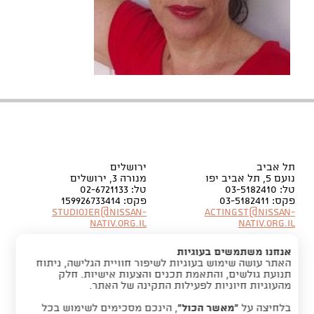
תל אביב
ירושלים
נועם 5, תל אביב יפו
מנורה 3, ירושלים
טל: 03-5182410
טל: 02-6721133
פקס: 03-5182411
פקס: 159926733414
Studiojer@nissan-
Actingst@nissan-
nativ.org.il
nativ.org.il
אנחנו משתמשים בעוגיות
האתר עושה שימוש בעוגיות לשיפור חוויית הגלישה, ניתוח
תנועת גולשים, והתאמת תכנים והצעות אישיות. חלק
מהעוגיות חיוניות לפעילות התקינה של האתר.
בלחיצה על
“מאשר הכול”
, הינכם מסכימים לשימוש בכל