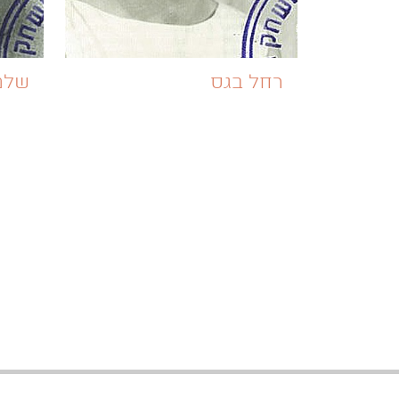
רחל בגס
שלמ