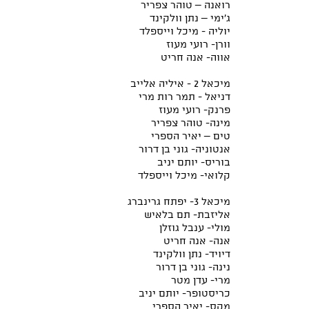
רואנה – טוהר צפריר
ג'ימי – נתן וולקינד
יוליה - מיכל וייספלד
וורן- רועי מעוז
אווה- אנה חריט
מיכאל 2 - איליה אלייב
דניאל - תמר רות מרי
פרנק- רועי מעוז
מינה- טוהר צפריר
טים – יאיר הספרי
אנטוניה- גוני בן דרור
בוריס- יותם יניב
קלואי- מיכל וייספלד
מיכאל 3- יפתח גרינברג
אליזבת- תם בלאיש
מולי- ענבל גוזלן
אנה- אנה חריט
דיויד- נתן וולקינד
נינה- גוני בן דרור
מרי- עדן מטר
כריסטופר- יותם יניב
מקס- יאיר הספרי