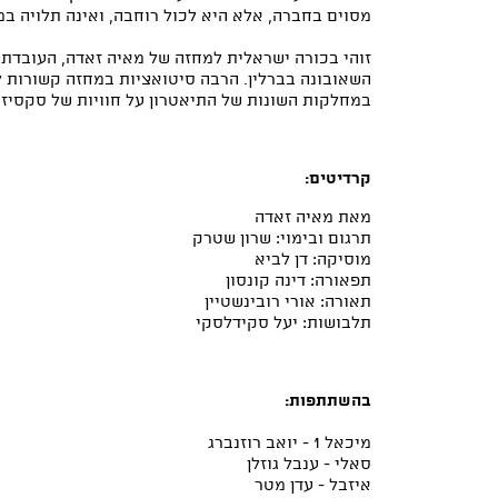
מסוים בחברה, אלא היא לכול רוחבה, ואינה תלויה ב
זוהי בכורה ישראלית למחזה של מאיה זאדה, העובדת 
השאובונה בברלין. הרבה סיטואציות במחזה קשורות לנ
במחלקות השונות של התיאטרון על חוויות של סקסיז
קרדיטים:
מאת מאיה זאדה
תרגום ובימוי: שרון שטרק
מוסיקה: דן לביא
תפאורה: דינה קונסון
תאורה: אורי רובינשטיין
תלבושות: יעל סקידלסקי
בהשתתפות:
מיכאל 1 - יואב רוזנברג
סאלי - ענבל גוזלן
איזבל - עדן מטר