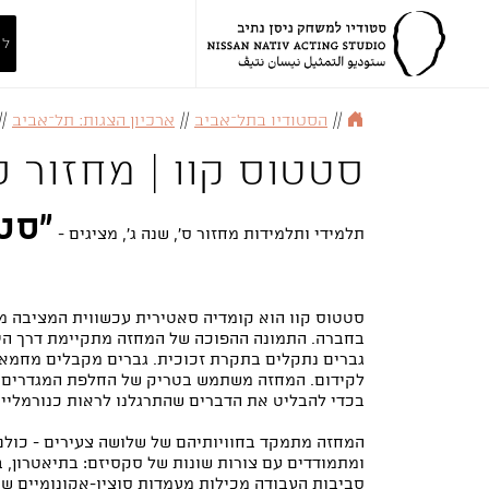
לה
//
הסטודיו בתל־אביב
//
ארכיון הצגות: תל־אביב
//
סטטוס קוו | מחזור ס
"סטט
תלמידי ותלמידות מחזור ס׳, שנה ג', מציגים -
סטטוס קוו הוא קומדיה סאטירית עכשווית המציבה מ
בחברה. התמונה ההפוכה של המחזה מתקיימת דרך היפו
גברים נתקלים בתקרת זכוכית. גברים מקבלים מחמאו
לקידום. המחזה משתמש בטריק של החלפת המגדרים - 
בכדי להבליט את הדברים שהתרגלנו לראות כנורמליים.
המחזה מתמקד בחוויותיהם של שלושה צעירים - כול
ומתמודדים עם צורות שונות של סקסיזם: בתיאטרון, ב
סביבות העבודה מכילות מעמדות סוציו-אקונומיים שונ