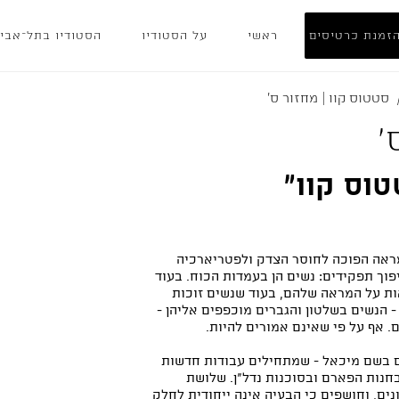
זמנת כרטיסים
ראשי
על הסטודיו
הסטודיו בתל־אבי
סטטוס קוו | מחזור ס׳
׳
וס קוו"
ראה הפוכה לחוסר הצדק ולפטריארכיה
ך תפקידים: נשים הן בעמדות הכוח. בעוד
ת על המראה שלהם, בעוד שנשים זוכות
הנשים בשלטון והגברים מוכפפים אליהן -
 אף על פי שאינם אמורים להיות.
ם בשם מיכאל - שמתחילים עבודות חדשות
חנות הפארם ובסוכנות נדל"ן. שלושת
ים, וחושפים כי הבעיה אינה ייחודית לחלק