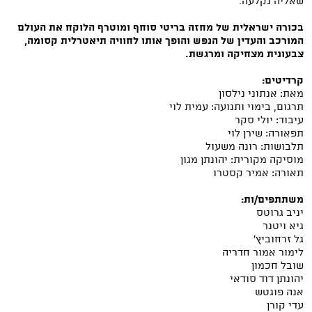
שאליה נקלעה.
בכורה ישראלית של מחזה בריטי סוחף ומוטרף הלוקח את העולם
המורכב והעדין של הנפש והופך אותו לחוויה תיאטרלית קסומה,
צבעונית מצחיקה ומרגשת.
קרדיטים:
מאת: אנתוני נילסון
תרגום, בימוי ותנועה: עמית לוי
עיבוד: יולי סקר
תפאורה: שירן לוי
תלבושות: רונה משעול
מוסיקה מקורית: יהונתן מגון
תאורה: אמיר קסטרו
משתתפים/ות:
יניב גרוטס
גיא ויטנר
גל זרחוביץ'
לימור אמור חדריה
שובל חכמון
יהונתן דוד סודאי
אנה פוגטש
עדי קורן