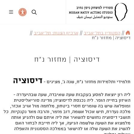
//
הסטודיו בתל־אביב
//
ארכיון הצגות: תל־אביב
//
דיסוציה | מחזור נ"ח
דיסוציה | מחזור נ"ח
דיסוציה
תלמידי ותלמידות מחזור נ"ח, שנה ג', מציגים -
ליה רון יוצאת למסע בעקבות שעה שאיבדה, שעה שבהיעדרה -
האיזון בחייה הופר. ליה נכנסת לדיסוציה; מדינה סוריאליסטית
ומופלאה שיש בה שומרים חסרי ביטחון, מלחמה מול אויב אכזר,
מלכה נעדרת, תיש אכול אשמה, דוב מזמר, והרבה מאד נקנקיות. כל
תושבי דיסוציה נחושים להשאיר את ליה איתם שם ולהניע אותה
מלמצוא את השעה שלשמה הגיעה, אך ליה חייבת לבחור האם
להשיג את השעה שלה או להישאר בממלכה הססגונית והאפלה