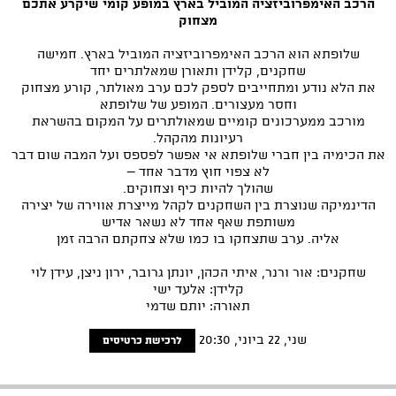
הרכב האימפרוביזציה המוביל בארץ במופע קומי שיקרע אתכם
מצחוק
שלופתא הוא הרכב האימפרוביזציה המוביל בארץ. חמישה
שחקנים, קלידן ותאורן שמאלתרים יחד
את הלא נודע ומתחייבים לספק לכם ערב מאולתר, קורע מצחוק
וחסר מעצורים. המופע של שלופתא
מורכב ממערכונים קומיים שמאולתרים על המקום בהשראת
רעיונות מהקהל.
את הכימיה בין חברי שלופתא אי אפשר לפספס ועל המבה שום דבר
לא צפוי חוץ מדבר אחד –
שהולך להיות כיף וצחוקים.
הדינמיקה שנוצרת בין השחקנים לקהל מייצרת אווירה של יצירה
משותפת שאף אחד לא נשאר אדיש
אליה. ערב שתצחקו בו כמו שלא צחקתם הרבה זמן
שחקנים: אור ורנר, איתי הכהן, יונתן גרובר, ירון ניצן, עידן לוי
קלידן: אלעד ישי
תאורה: יותם שדמי
שני, 22 ביוני, 20:30
לרכישת כרטיסים