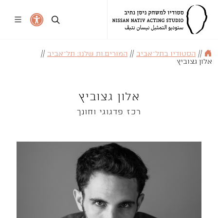
//
הסטודיו בתל־אביב
//
המורים.ות שלנו: תל־אביב
//
אלון גצוביץ
אלון גצוביץ
רכז פדגוגי וחונך