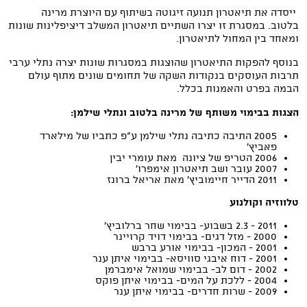
ייסדה את תיאטרון תנועה זיגוטה בשיתוף עם היוצרת מרינה
בלטוב. במסגרת זו יצרו השתיים תיאטרון המשלב דיציפלינות שונות
ומאחד בין המחול לתיאטרון.
בנוסף להפקות התיאטרון שהוצגות במסגרות שונות יצרה נתלי ערבי
תרבות העוסקים בנקודות השקה של תחומים שונים מתוף עולם
הבמה בפרט והאמנות בכלל.
הצגות בבימוי משותף של מרינה בלטוב ונתלי שילמן:
2005 התיבה כתיבה נתלי שילמן ע"פ כתביו של מילארד
פאביץ'
2006 הטריפ של ציונה מאת עומרי יבין
2007 עובר ושב תיאטרון אימפרו'
2011 הדייר חיימוביץ' מאת אריאל ברונז
טלווזיה וקולנוע
2011 - 2.3 בשבוע- בבימוי שחר ברלוביץ'
2000 - מזל דגים- בבימוי דויד קרויינר
2001 - המכון- בבימוי אורע ברבש
2001 - דוח איבגי סוויסא- בבימוי איתן ענר
2002 - דום לב- בבימוי שמואל אימברמן
2004 - ללכת על המים- בבימוי איתן פוקס
2009 - שרות חדרים- בבימוי איתן ענר