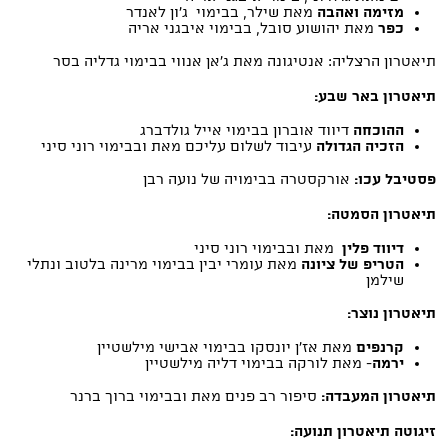
מזימה ואהבה
מאת שילר, בבימוי ג'ון לאנדר
כפר
מאת יהושוע סובל, בבימוי איבגני אריה
תיאטרון הרצליה: אנטיגונה מאת ג'אן אנווי בבימוי גדליה בסר
תיאטרון באר שבע:
ההוכחה
דיווד אוברון בבימוי אייל גולדברג
הזכיה הגדולה
עיבוד לשלום עליכם מאת ובבימוי רוני סיני
פסטיבל עכו:
אורקסטרה
בבימויה של נועה רבן
תיאטרון הסמטה:
דיווד פלין
מאת ובבימוי רוני סיני
הטריפ של ציונה
מאת עומרי יבין בבימוי מרינה בלטוב ונתלי
שילמן
תיאטרון נוצר:
קרנפים
מאת אז'ן יונסקו בבימוי אבישי מילשטיין
ירמה
- מאת לורקה בבימוי דליה מילשטיין
תיאטרון המעבדה:
סיפור רב פנים מאת ובבימוי ברוך ברנר
זיגוטה תיאטרון תנועה: