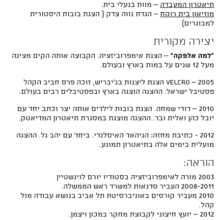
תיאטרון המעבדה
– מוות בנעלי בית.
מוזיאון בית רוקח
– הגדת נווה צדק ( הצגת בובות היסטורית
למבוגרים)
יצירה מקורית
“למה אלפקה”
– הצגת אימפרוביזציה. הקבוצה אותה הקים מציגה
מעל 12 שנים על במות בארץ ובעולם.
Velcro – 2005 הצגת ליצנות בג'יבריש, זוכה פרס חביב הקהל
פסטיבל ישראל. ההצגה הוצגה בארץ ובפסטיבלים רבים בעולם.
2010 – דודי שמחה. הצגת בובות לילדים אותה יצר וכתב יחד עם
יובל כהן ואלית ובר. ההצגה מוצגת במסגרת תיאטרון המדיאטק.
2012 - כתיבת מחזה: הגיהאד האיסלנדי. ביחד עם יהב גל. ההצגה
מועלית בימים אלה בתיאטרון תמונע.
הוראה:
2003 מורה לאימפרוביזציה בסטודיו יורם לוינשטיין
2008-2011 העביר סדנאות למשרד ראש הממשלה.
2010 מעביר קורסים באוניברסיטת תל אביב בנושא עבודה מול
קהל.
2012 – יועץ חיצוני לקבוצת מחקר במכון ויצמן.