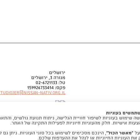
ירושלים
מנורה 3, ירושלים
טל: 02-6721133
פקס: 159926733414
Studiojer@nissan-nativ.org.il
שתמשים בעוגיות
ה שימוש בעוגיות לשיפור חוויית הגלישה, ניתוח תנועת גולשים, והתא
צעות אישיות. חלק מהעוגיות חיוניות לפעילות התקינה של האתר.
על
“מאשר הכול”
, הינכם מסכימים לשימוש בכל סוגי העוגיות. ניתן גם ל
את העוגיות החיוניות או לנהל את ההעדפות שלכם.