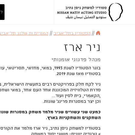
לה
//
הסטודיו בתל־אביב
//
המורים.ות שלנו: תל־אביב
ניר ארז
מנהל פדגוגי אומנותי
בוגר הסטודיו לשנת 1993, במאי, מחזאי, 
בסטודיו מאז שנת 2019.
ניר לקח חלק בפרויקטים רבים בתעשיה הישראלית, בי
סדרת הטלוויזיה המכוננת אחד העם אחד, במאי ושחק
,הקאמרי, בית לסין ועוד...
וכן יצר במסגרות פרינג' שונות.
כמעט שני עשורים שניר מלמד משחק במסגרות שונות 
השחקנים והשחקניות בארץ.
בסטודיו למשחק ניסן נתיב, ניר ארז מלמד את הקורסי
> טרגדיה יוונית- מושגי יסוד במשחק