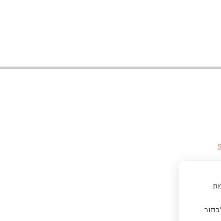
מת
בחור